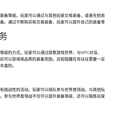
装备等级。玩家可以通过与其他玩家交易装备，或者在拍卖
备。通过不断购买和交易装备，玩家可以提升自己的装备等
务
等级的方式。玩家可以通过探索游戏世界，与NPC对话、
后可以获得高品质的装备奖励。这些隐藏任务往往需要一定
丰富的。
有挑战性的活动。玩家可以组队参与世界首领战，与其他玩
。参与世界首领战不仅可以提升装备等级，还可以锻炼玩家