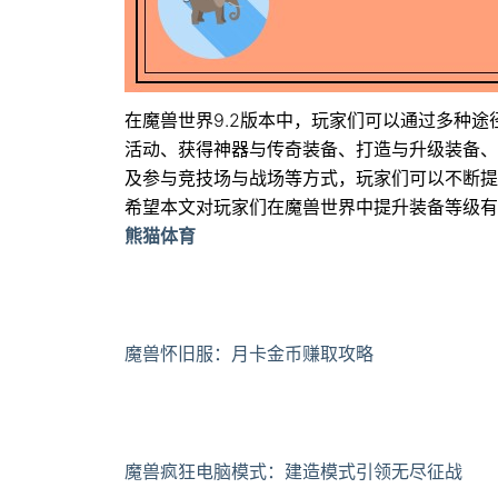
在魔兽世界9.2版本中，玩家们可以通过多种
活动、获得神器与传奇装备、打造与升级装备、
及参与竞技场与战场等方式，玩家们可以不断提
希望本文对玩家们在魔兽世界中提升装备等级有
熊猫体育
魔兽怀旧服：月卡金币赚取攻略
魔兽疯狂电脑模式：建造模式引领无尽征战