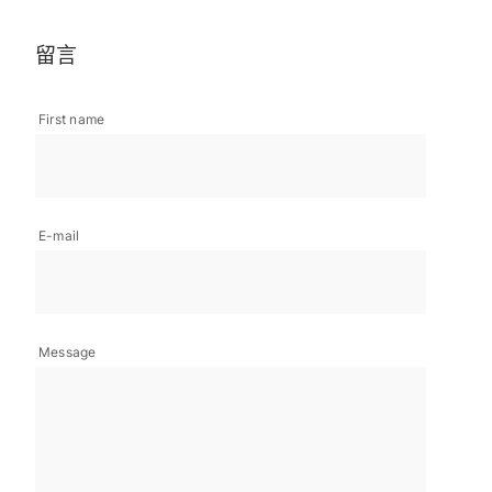
留言
First name
E-mail
Message