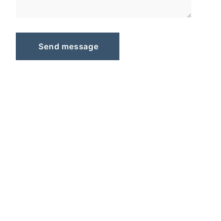
S
e
n
d
m
e
s
s
a
g
e
Send message