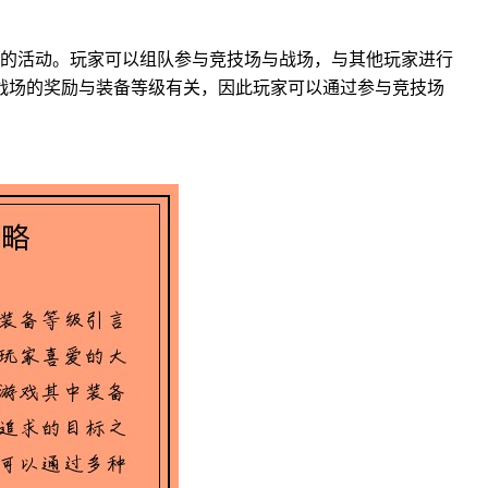
的活动。玩家可以组队参与竞技场与战场，与其他玩家进行
与战场的奖励与装备等级有关，因此玩家可以通过参与竞技场