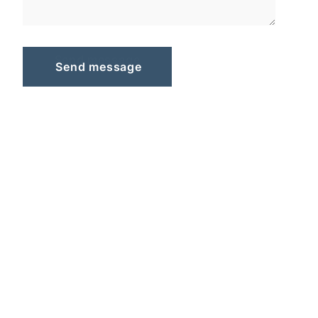
S
e
n
d
m
e
s
s
a
g
e
Send message