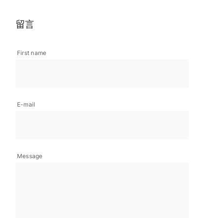
留言
First name
E-mail
Message