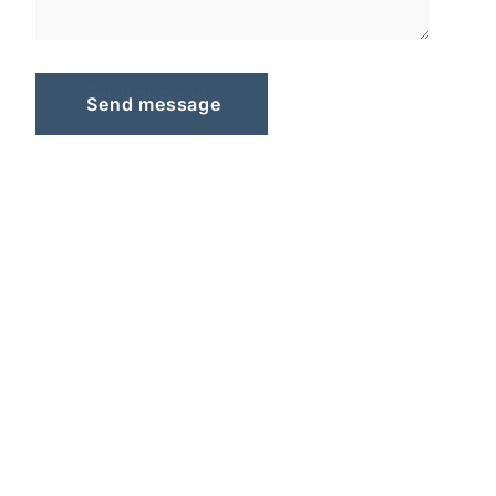
S
e
n
d
m
e
s
s
a
g
e
Send message