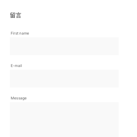
留言
First name
E-mail
Message